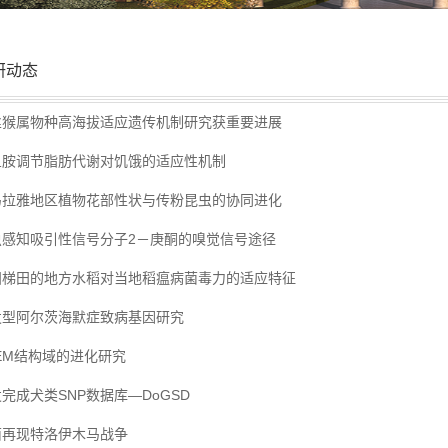
研动态
丝猴属物种高海拔适应遗传机制研究获重要进展
鱼胺调节脂肪代谢对饥饿的适应性机制
马拉雅地区植物花部性状与传粉昆虫的协同进化
虫感知吸引性信号分子2－庚酮的嗅觉信号途径
阳梯田的地方水稻对当地稻瘟病菌毒力的适应特征
发型阿尔茨海默症致病基因研究
EM结构域的进化研究
完成犬类SNP数据库—DoGSD
菌再现特洛伊木马战争