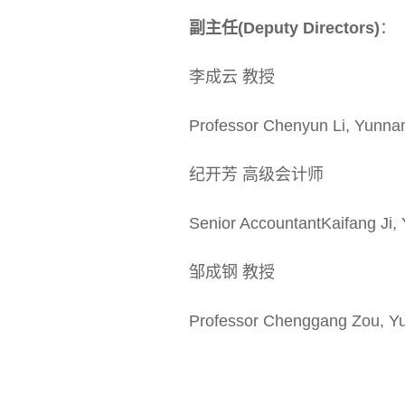
副主任
(Deputy Directors)
：
李成云 教授
Professor Chenyun Li, Yunnan 
纪开芳 高级会计师
Senior AccountantKaifang Ji,
邹成钢 教授
Professor Chenggang Zou, Yu