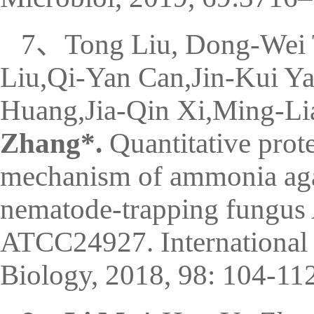
7、Tong Liu, Dong-Wei T
Liu,Qi-Yan Can,Jin-Kui Y
Huang,Jia-Qin Xi,Ming-Li
Zhang*.
Quantitative prote
mechanism of ammonia agai
nematode-trapping fungus 
ATCC24927. International 
Biology, 2018, 98: 104-112