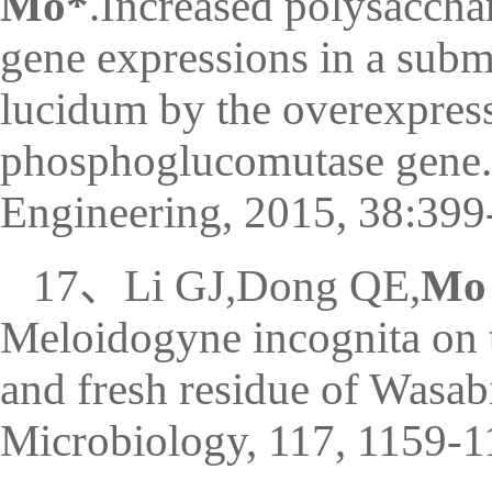
Mo*
.Increased polysaccha
gene expressions in a sub
lucidum by the overexpres
phosphoglucomutase gene.
Engineering, 2015, 38:399
17、Li GJ,Dong QE,
Mo
Meloidogyne incognita on 
and fresh residue of Wasab
Microbiology, 117, 1159-1