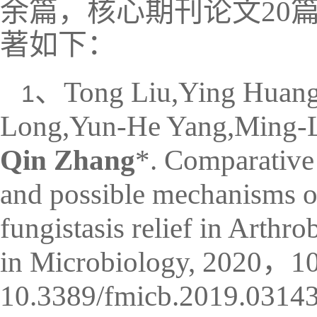
余篇，核心期刊论文20
著如下：
、
Tong Liu,Ying Huan
1
Long,Yun-He Yang,Ming-L
Qin Zhang
*. Comparative 
and possible mechanisms o
fungistasis relief in Arthro
in Microbiology, 2020，1
10.3389/fmicb.2019.03143