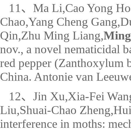
11、Ma Li,Cao Yong Hon
Chao,Yang Cheng Gang,Duo
Qin,Zhu Ming Liang,
Ming
nov., a novel nematicidal 
red pepper (Zanthoxylum 
China. Antonie van Leeuw
12、Jin Xu,Xia-Fei Wan
Liu,Shuai-Chao Zheng,Hui
interference in moths: mec