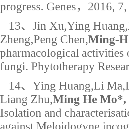
progress. Genes，2016, 7,
13、Jin Xu,Ying Huang,
Zheng,Peng Chen,
Ming-H
pharmacological activities
fungi. Phytotherapy Resea
14、Ying Huang,Li Ma,D
Liang Zhu,
Ming He Mo*,
Isolation and characterisat
against Meloidogyne incog