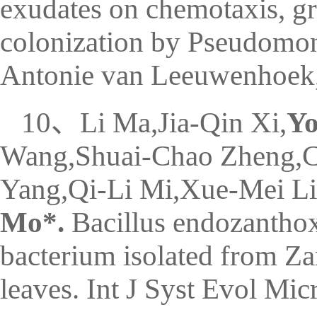
exudates on chemotaxis, gr
colonization by Pseudom
Antonie van Leeuwenhoek,
10、Li Ma,Jia-Qin Xi,
Yo
Wang,Shuai-Chao Zheng,C
Yang,Qi-Li Mi,Xue-Mei Li
Mo*.
Bacillus endozanthox
bacterium isolated from
leaves. Int J Syst Evol Mi