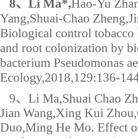
8、Li Ma*,
Hao-Yu Zha
Yang,Shuai-Chao Zheng,J
Biological control tobacco 
and root colonization by bi
bacterium Pseudomonas a
Ecology,2018,129:136-144
9、Li Ma,Shuai Chao Zhe
Jian Wang,Xing Kui Zhou,
Duo,Ming He Mo. Effect of