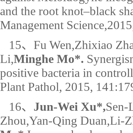
and the root knot–black sh
Management Science,2015
15、Fu Wen,Zhixiao Zha
Li,
Minghe Mo*.
Synergis
positive bacteria in contro
Plant Pathol, 2015, 141:17
16、
Jun-Wei Xu*,
Sen-L
Zhou,Yan-Qing Duan,Li-Z