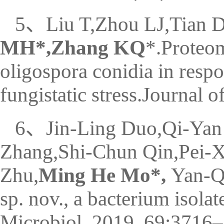
5
、Liu T,Zhou LJ,Tian
MH*,Zhang KQ
*.Proteom
oligospora conidia in resp
fungistatic stress.Journal
6、Jin-Ling Duo,Qi-Yan
Zhang,Shi-Chun Qin,Pei-
Zhu,
Ming He Mo*,
Yan-Q
sp. nov., a bacterium isolat
Microbiol, 2019, 69:3716