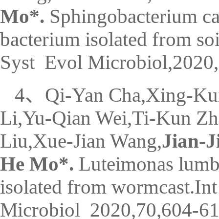
Mo*.
Sphingobacterium cav
bacterium isolated from so
Syst Evol Microbiol,2020
4、Qi-Yan Cha,Xing-Kui
Li,Yu-Qian Wei,Ti-Kun Zh
Liu,Xue-Jian Wang,
Jian-J
He Mo*.
Luteimonas lumbr
isolated from wormcast.Int
Microbiol 2020,70,604-61