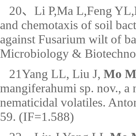
20、Li P,Ma L,Feng YL,
and chemotaxis of soil bact
against Fusarium wilt of ba
Microbiology & Biotechno
21Yang LL, Liu J,
Mo M
mangiferahumi sp. nov., a
nematicidal volatiles. An
59. (IF=1.588)