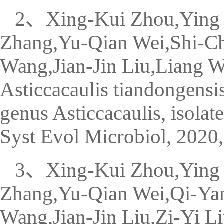
2、Xing-Kui Zhou,Ying
Zhang,Yu-Qian Wei,Shi-C
Wang,Jian-Jin Liu,Liang 
Asticcacaulis tiandongensi
genus Asticcacaulis, isolat
Syst Evol Microbiol, 2020,
3、Xing-Kui Zhou,Ying 
Zhang,Yu-Qian Wei,Qi-Yan
Wang,Jian-Jin Liu,Zi-Yi Li