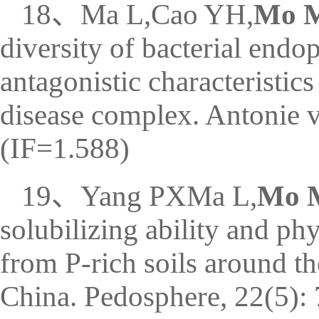
18、Ma L,Cao YH,
Mo 
diversity of bacterial end
antagonistic characteristic
disease complex. Antonie
(IF=1.588)
19、Yang PXMa L,
Mo 
solubilizing ability and phy
from P-rich soils around t
China. Pedosphere, 22(5):