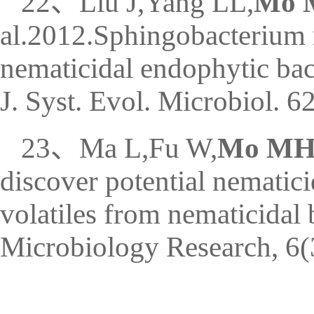
22、Liu J,Yang LL,
Mo 
al.2012.Sphingobacterium 
nematicidal endophytic bac
J. Syst. Evol. Microbiol. 
23、Ma L,Fu W,
Mo MH
discover potential nematic
volatiles from nematicidal 
Microbiology Research, 6