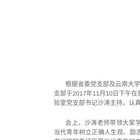
根据省委党支部及云南
大
支部于
2017
年
11
月
10
日下午在
验室党支部书记沙涛主持，认
会上，沙涛老师带领大家
当代青年树立正确人生观、励